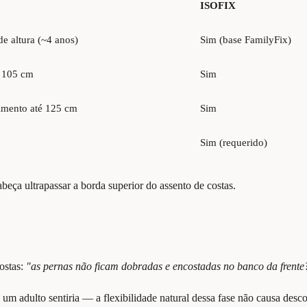
ISOFIX
e altura (~4 anos)
Sim (base FamilyFix)
/ 105 cm
Sim
imento até 125 cm
Sim
Sim (requerido)
beça ultrapassar a borda superior do assento de costas.
ostas:
"as pernas não ficam dobradas e encostadas no banco da frent
um adulto sentiria — a flexibilidade natural dessa fase não causa des