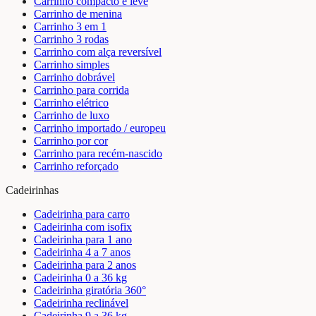
Carrinho compacto e leve
Carrinho de menina
Carrinho 3 em 1
Carrinho 3 rodas
Carrinho com alça reversível
Carrinho simples
Carrinho dobrável
Carrinho para corrida
Carrinho elétrico
Carrinho de luxo
Carrinho importado / europeu
Carrinho por cor
Carrinho para recém-nascido
Carrinho reforçado
Cadeirinhas
Cadeirinha para carro
Cadeirinha com isofix
Cadeirinha para 1 ano
Cadeirinha 4 a 7 anos
Cadeirinha para 2 anos
Cadeirinha 0 a 36 kg
Cadeirinha giratória 360°
Cadeirinha reclinável
Cadeirinha 9 a 36 kg