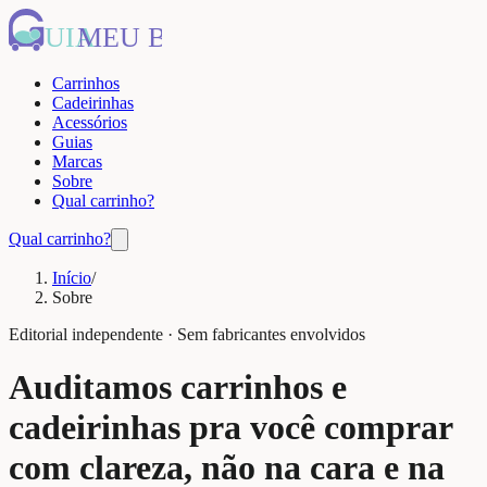
UIA
MEU BEBÊ
Carrinhos
Cadeirinhas
Acessórios
Guias
Marcas
Sobre
Qual carrinho?
Qual carrinho?
Início
/
Sobre
Editorial independente · Sem fabricantes envolvidos
Auditamos carrinhos e
cadeirinhas pra você comprar
com clareza, não na cara e na