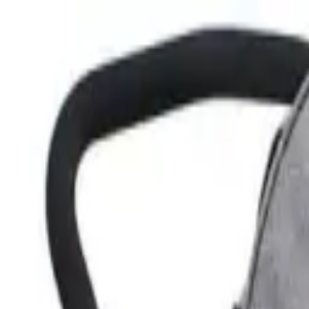
UIA
MEU BEBÊ
Carrinhos
Cadeirinhas
Acessórios
Guias
Marcas
Sobre
Qual carrinho?
Qual carrinho?
Início
/
Carrinho de bebê
/
Barato
/
Hércules Topázio
Hércules
Hércules Topázio